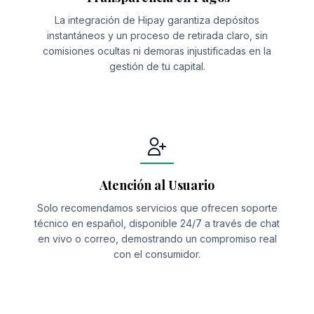
La integración de Hipay garantiza depósitos
instantáneos y un proceso de retirada claro, sin
comisiones ocultas ni demoras injustificadas en la
gestión de tu capital.
Atención al Usuario
Solo recomendamos servicios que ofrecen soporte
técnico en español, disponible 24/7 a través de chat
en vivo o correo, demostrando un compromiso real
con el consumidor.