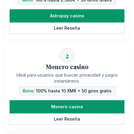
Astropay casino
Leer Reseña
2
Monero casino
Ideal para usuarios que buscan privacidad y pagos
instantáneos.
Bono:
100% hasta 10 XMR + 50 giros gratis
Monero casino
Leer Reseña