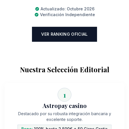
Actualizado: Octubre 2026
Verificación Independiente
VER RANKING OFICIAL
Nuestra Selección Editorial
1
Astropay casino
Destacado por su robusta integración bancaria y
excelente soporte.
Bono:
100% hasta 2.500€ + 50 Giros Gratis