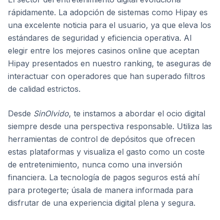
rápidamente. La adopción de sistemas como Hipay es
una excelente noticia para el usuario, ya que eleva los
estándares de seguridad y eficiencia operativa. Al
elegir entre los mejores casinos online que aceptan
Hipay presentados en nuestro ranking, te aseguras de
interactuar con operadores que han superado filtros
de calidad estrictos.
Desde
SinOlvido
, te instamos a abordar el ocio digital
siempre desde una perspectiva responsable. Utiliza las
herramientas de control de depósitos que ofrecen
estas plataformas y visualiza el gasto como un coste
de entretenimiento, nunca como una inversión
financiera. La tecnología de pagos seguros está ahí
para protegerte; úsala de manera informada para
disfrutar de una experiencia digital plena y segura.