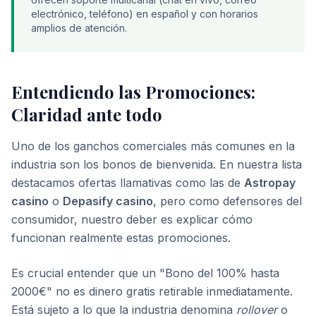
electrónico, teléfono) en español y con horarios
amplios de atención.
Entendiendo las Promociones:
Claridad ante todo
Uno de los ganchos comerciales más comunes en la
industria son los bonos de bienvenida. En nuestra lista
destacamos ofertas llamativas como las de
Astropay
casino
o
Depasify casino
, pero como defensores del
consumidor, nuestro deber es explicar cómo
funcionan realmente estas promociones.
Es crucial entender que un "Bono del 100% hasta
2000€" no es dinero gratis retirable inmediatamente.
Está sujeto a lo que la industria denomina
rollover
o