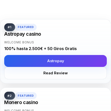
#1
FEATURED
Astropay casino
WELCOME BONUS
100% hasta 2.500€ + 50 Giros Gratis
Astropay
Read Review
#2
FEATURED
Monero casino
WELCOME BONUS