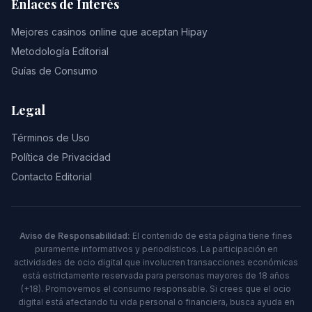
Enlaces de Interés
Mejores casinos online que aceptan Hipay
Metodología Editorial
Guías de Consumo
Legal
Términos de Uso
Política de Privacidad
Contacto Editorial
Aviso de Responsabilidad:
El contenido de esta página tiene fines
puramente informativos y periodísticos. La participación en
actividades de ocio digital que involucren transacciones económicas
está estrictamente reservada para personas mayores de 18 años
(+18). Promovemos el consumo responsable. Si crees que el ocio
digital está afectando tu vida personal o financiera, busca ayuda en