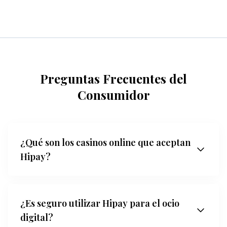
Preguntas Frecuentes del
Consumidor
¿Qué son los casinos online que aceptan
Hipay?
¿Es seguro utilizar Hipay para el ocio
digital?