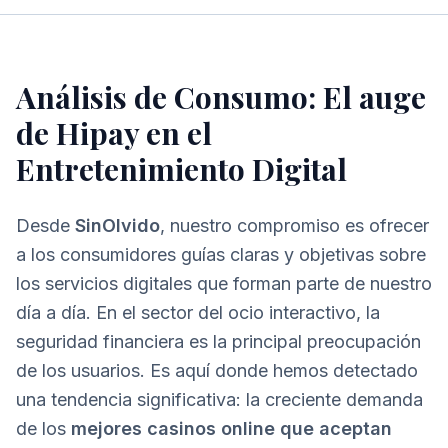
Análisis de Consumo: El auge
de Hipay en el
Entretenimiento Digital
Desde
SinOlvido
, nuestro compromiso es ofrecer
a los consumidores guías claras y objetivas sobre
los servicios digitales que forman parte de nuestro
día a día. En el sector del ocio interactivo, la
seguridad financiera es la principal preocupación
de los usuarios. Es aquí donde hemos detectado
una tendencia significativa: la creciente demanda
de los
mejores casinos online que aceptan